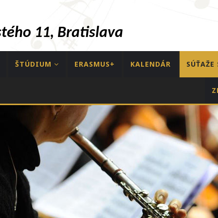
ého 11, Bratislava
ŠTÚDIUM
ERASMUS+
KALENDÁR
SÚŤAŽE 
Z