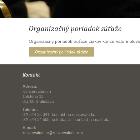
Organizačný poriadok súťaže
Organizačný poriadok Súťaže žiakov konzervatórií Slove
Organizačný poriadok súťaže
Kontakt
Adresa:
Konzervatórium
Tolstého 11
811 06 Bratislava
Telefón:
02/ 544 35 341, kontakt na spojovateľku
02/ 544 34 505, sekretariát - kontakt na riaditeľa
E-mail:
konzervatorium@konzervatorium.sk