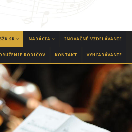
SŽK SR
NADÁCIA
INOVAČNÉ VZDELÁVANIE
DRUŽENIE RODIČOV
KONTAKT
VYHĽADÁVANIE